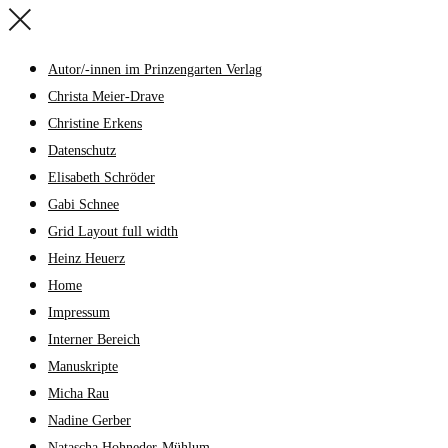
Autor/-innen im Prinzengarten Verlag
Christa Meier-Drave
Christine Erkens
Datenschutz
Elisabeth Schröder
Gabi Schnee
Grid Layout full width
Heinz Heuerz
Home
Impressum
Interner Bereich
Manuskripte
Micha Rau
Nadine Gerber
Natascha Hohneder-Mühlum