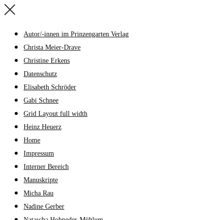
Autor/-innen im Prinzengarten Verlag
Christa Meier-Drave
Christine Erkens
Datenschutz
Elisabeth Schröder
Gabi Schnee
Grid Layout full width
Heinz Heuerz
Home
Impressum
Interner Bereich
Manuskripte
Micha Rau
Nadine Gerber
Natascha Hohneder-Mühlum