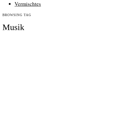
Vermischtes
BROWSING TAG
Musik
YOGINIS – NEUE WEGE
Dörtes Yoga-Haus am frühen Montagabend: Die elf Yoginis
dürfen sich nach Überwindung der pandemischen
Krisenzeiten wieder ohne Einschränkung treffen und voller
Freude Yoga praktizieren.
CONTINUE READING
YOGINIS IN DEN ZEITEN DER KRISE
Dörtes Yoga-Haus an einem Montagabend im Frühsommer