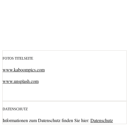
Aurelia, eine junge Frau, steht an der Schwelle des
Erwachsenseins und geht voll Begeisterung und Ungeduld ins
Leben. Verschiedene Menschen beeindrucken sie, reizen
ihren Widerstand, aber beschäftigen auch ihr Herz und geben
ihr Rätsel auf.
CONTINUE READING
FOTOS TITELSEITE
www.kaboompics.com
www.unsplash.com
DATENSCHUTZ
Informationen zum Datenschutz finden Sie hier:
Datenschutz