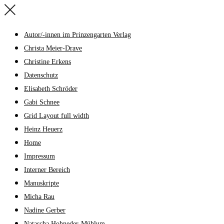
Autor/-innen im Prinzengarten Verlag
Christa Meier-Drave
Christine Erkens
Datenschutz
Elisabeth Schröder
Gabi Schnee
Grid Layout full width
Heinz Heuerz
Home
Impressum
Interner Bereich
Manuskripte
Micha Rau
Nadine Gerber
Natascha Hohneder-Mühlum